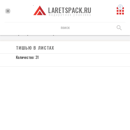
LARETSPACK.RU
подарочная упаковка
Бумага упаковочная
Бумага "Тишью"
Тишью в листах
ТИШЬЮ В ЛИСТАХ
Количество: 31