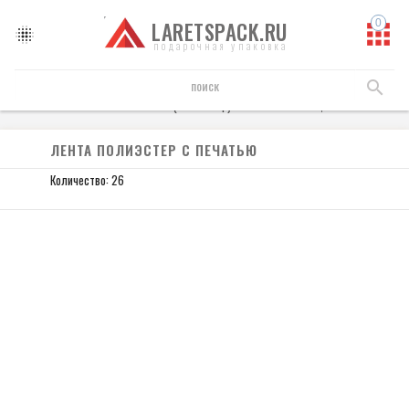
LARETSPACK.RU
подарочная упаковка
Лента
Атласная лента (полиэстер)
Лента Полиэстер с печатью
ЛЕНТА ПОЛИЭСТЕР С ПЕЧАТЬЮ
Количество: 26