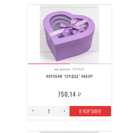
код артикула: 720742/5
КОРОБКИ "СЕРДЦЕ" НАБОР
750,14
₽
В КОРЗИНУ