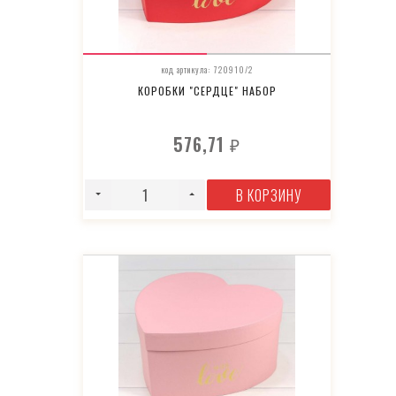
код артикула: 720910/2
КОРОБКИ "СЕРДЦЕ" НАБОР
576,71
₽
В КОРЗИНУ