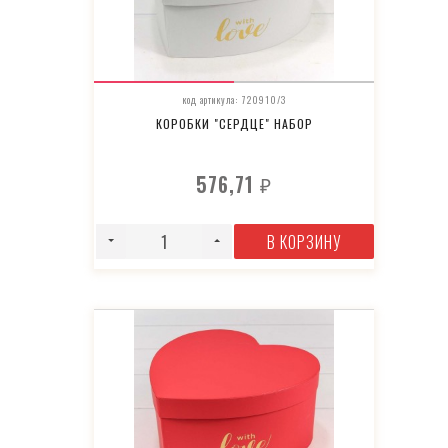
код артикула: 720910/3
КОРОБКИ "СЕРДЦЕ" НАБОР
576,71
₽
В КОРЗИНУ