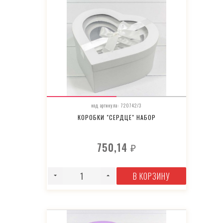
код артикула: 720742/3
КОРОБКИ "СЕРДЦЕ" НАБОР
750,14
₽
В КОРЗИНУ