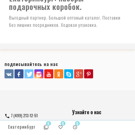
подарочных коробок.
Выгодный партнер. Большой оптовый каталог. Поставки
без лишних посредников. Ходовая упаковка.
подписывайтесь на нас
Узнайте о нас
7 (499) 213-12-51
о компании
infolaretspack@gmail.com
0
0
0
Екатеринбург
как оплатить
Пн—Вс 06:00—18:00