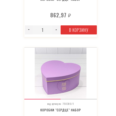
862,97
₽
В КОРЗИНУ
код артикула: 750380/1
КОРОБКИ "СЕРДЦЕ" НАБОР