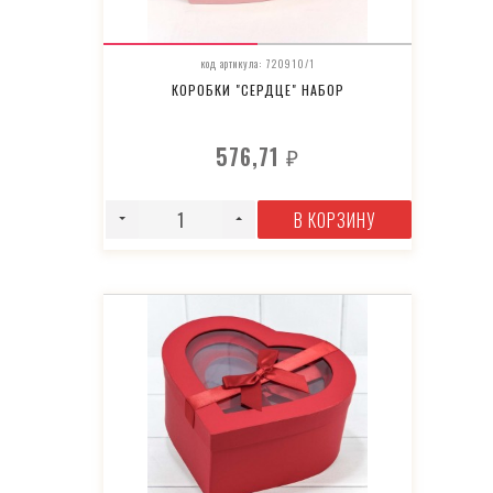
код артикула: 720910/1
КОРОБКИ "СЕРДЦЕ" НАБОР
576,71
₽
В КОРЗИНУ