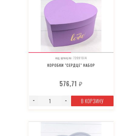
код артикула: 720910/4
КОРОБКИ "СЕРДЦЕ" НАБОР
576,71
₽
В КОРЗИНУ