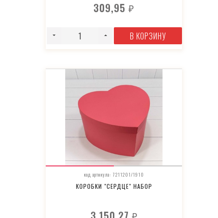
309,95
₽
В КОРЗИНУ
код артикула: 7211201/1910
КОРОБКИ "СЕРДЦЕ" НАБОР
3 150,27
₽