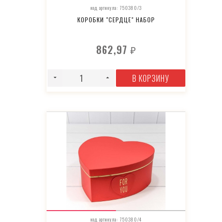
код артикула: 750380/3
КОРОБКИ "СЕРДЦЕ" НАБОР
862,97
₽
В КОРЗИНУ
код артикула: 750380/4