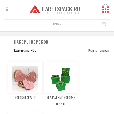
LARETSPACK.RU
подарочная упаковка
Коробки подарочные
Наборы коробок
НАБОРЫ КОРОБОК
Количество: 496
Фильтр товаров
КОРОБКИ СЕРДЦЕ
КВАДРАТНЫЕ КОРОБКИ
И КУБЫ