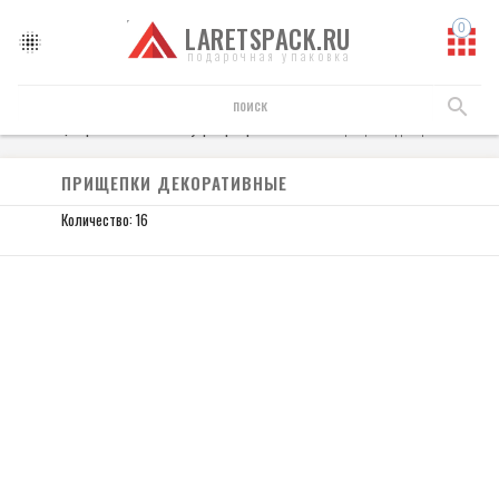
LARETSPACK.RU
подарочная упаковка
Флористика
аксессуары флористические
прищепки декоративные
ПРИЩЕПКИ ДЕКОРАТИВНЫЕ
Количество: 16