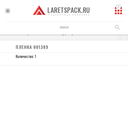
LARETSPACK.RU
подарочная упаковка
Пленка упаковочная
Пленка (рулон)
Пленка 001389
ПЛЕНКА 001389
Количество: 1