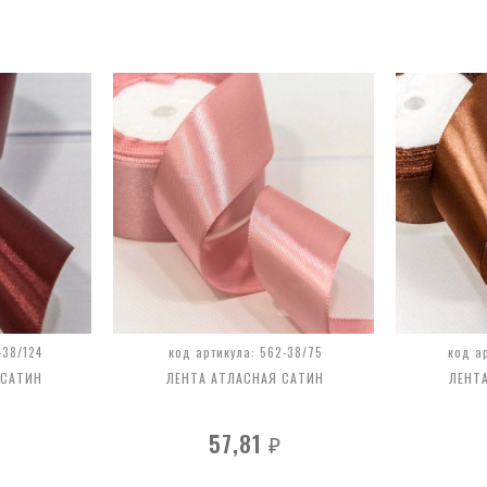
-38/124
код артикула: 562-38/75
код а
 САТИН
ЛЕНТА АТЛАСНАЯ САТИН
ЛЕНТ
57,81
₽