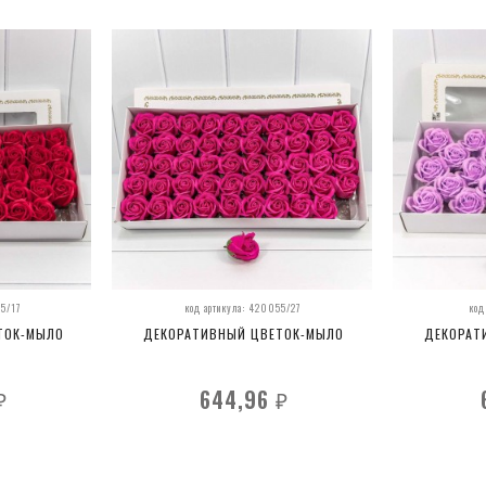
55/17
код артикула: 420055/27
код
ТОК-МЫЛО
ДЕКОРАТИВНЫЙ ЦВЕТОК-МЫЛО
ДЕКОРАТ
644,96
₽
₽