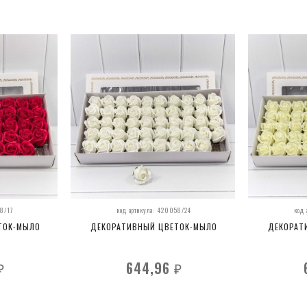
58/17
код артикула: 420058/24
код
ТОК-МЫЛО
ДЕКОРАТИВНЫЙ ЦВЕТОК-МЫЛО
ДЕКОРАТ
644,96
₽
₽