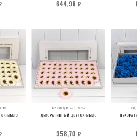
644,96
₽
₽
54/19
код артикула: 420054/14
код
ТОК-МЫЛО
ДЕКОРАТИВНЫЙ ЦВЕТОК-МЫЛО
ДЕКОРАТ
358,70
₽
₽