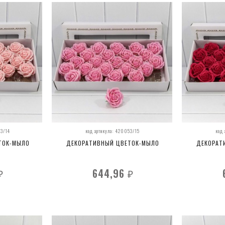
53/14
код артикула: 420053/15
код
ТОК-МЫЛО
ДЕКОРАТИВНЫЙ ЦВЕТОК-МЫЛО
ДЕКОРАТ
644,96
₽
₽