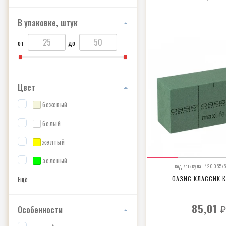
В упаковке, штук
от
до
Цвет
бежевый
белый
желтый
зеленый
код артикула: 420055/
Ещё
ОАЗИС КЛАССИК 
85,01
Особенности