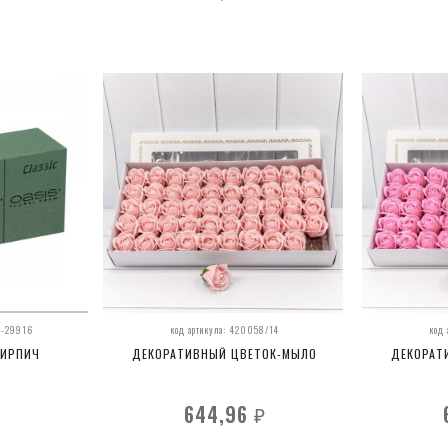
5-29916
код артикула: 420058/14
код
КИРПИЧ
ДЕКОРАТИВНЫЙ ЦВЕТОК-МЫЛО
ДЕКОРАТ
644,96
₽
₽