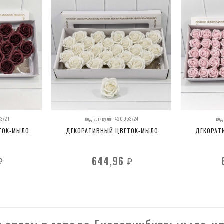
53/21
код артикула: 420053/24
код
ТОК-МЫЛО
ДЕКОРАТИВНЫЙ ЦВЕТОК-МЫЛО
ДЕКОРАТ
644,96
₽
₽