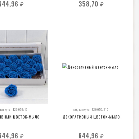
644,96
358,70
₽
₽
 артикула: 420053/13
код артикула: 420055/210
ИВНЫЙ ЦВЕТОК-МЫЛО
ДЕКОРАТИВНЫЙ ЦВЕТОК-МЫЛО
644,96
644,96
₽
₽