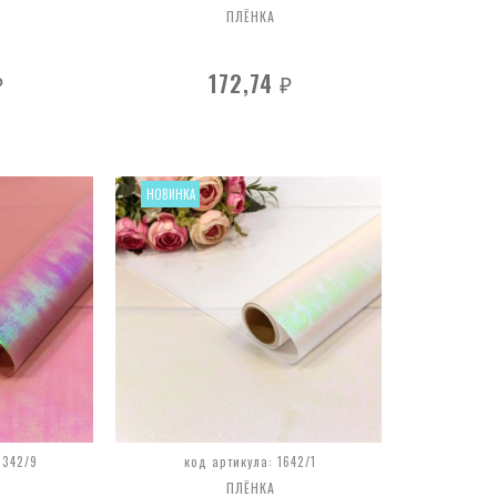
ПЛЁНКА
172,74
₽
₽
НОВИНКА
1342/9
код артикула: 1642/1
ПЛЁНКА